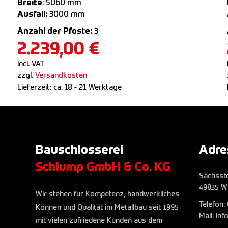
Breite
: 5060 mm
Ausfall:
3000 mm
Anzahl der Pfoste:
3
2.239,00
€
incl. VAT
zzgl.
Versandkosten
Lieferzeit:
ca. 18 - 21 Werktage
Bauschlosserei
Adre
Schlump GmbH & Co. KG
Sachsst
49835 W
Wir stehen für Kompetenz, handwerkliches
Telefon:
Können und Qualität im Metallbau seit 1995
Mail: in
mit vielen zufriedene Kunden aus dem