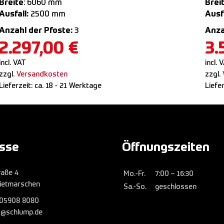
Breite
: 6060 mm
Brei
Ausfall:
2500 mm
Ausfa
Anzahl der Pfoste:
3
Anza
2.297,00
€
3.
incl. VAT
incl. 
zzgl.
Versandkosten
zzgl.
Lieferzeit:
ca. 18 - 21 Werktage
Liefe
sse
Öffnungszeiten
raße 4
Mo.-Fr.
7:00 – 16:30
ietmarschen
Sa.-So.
geschlossen
05908 8080
fo@schlump.de