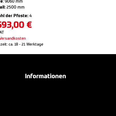
te
: 9060 mm
ll:
2500 mm
hl der Pfoste:
4
593,00
€
VAT
Versandkosten
rzeit:
ca. 18 - 21 Werktage
Informationen