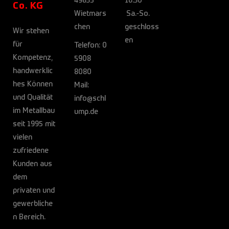
49835
16:30
Co. KG
Wietmars
Sa.-So.
chen
geschloss
Wir stehen
en
für
Telefon:
0
Kompetenz,
5908
handwerklic
8080
hes Können
Mail:
und Qualität
info@schl
im Metallbau
ump.de
seit 1995 mit
vielen
zufriedene
Kunden aus
dem
privaten und
gewerbliche
n Bereich.