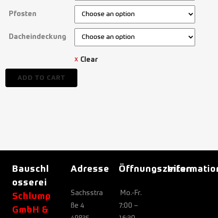
Pfosten
Dacheindeckung
Clear
ADD TO CART
Bauschl
Adresse
Öffnungszeiten
Informati
osserei
Sachsstra
Mo.-Fr.
Schlump
ße 4
7:00 –
GmbH &