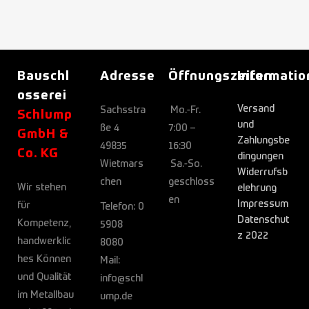
Bauschl
Adresse
Öffnungszeiten
Informati
osserei
Versand
Sachsstra
Mo.-Fr.
Schlump
und
ße 4
7:00 –
GmbH &
Zahlungsbe
49835
16:30
Co. KG
dingungen
Wietmars
Sa.-So.
Widerrufsb
chen
geschloss
Wir stehen
elehrung
en
Impressum
für
Telefon:
0
Datenschut
Kompetenz,
5908
z 2022
handwerklic
8080
hes Können
Mail:
und Qualität
info@schl
im Metallbau
ump.de