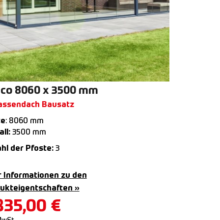
co 8060 x 3500 mm
assendach Bausatz
te
: 8060 mm
ll:
3500 mm
hl der Pfoste:
3
 Informationen zu den
ukteigentschaften »
835,00
€