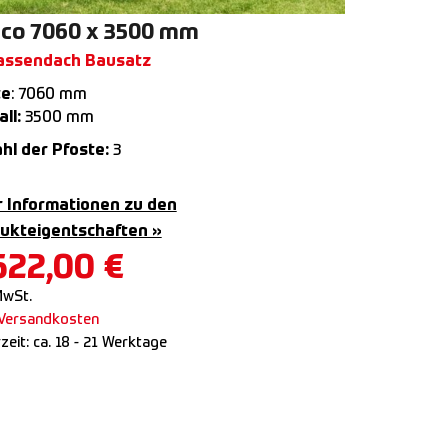
co 7060 x 3500 mm
assendach Bausatz
te
: 7060 mm
ll:
3500 mm
hl der Pfoste:
3
 Informationen zu den
ukteigentschaften »
622,00
€
MwSt.
Versandkosten
rzeit:
ca. 18 - 21 Werktage