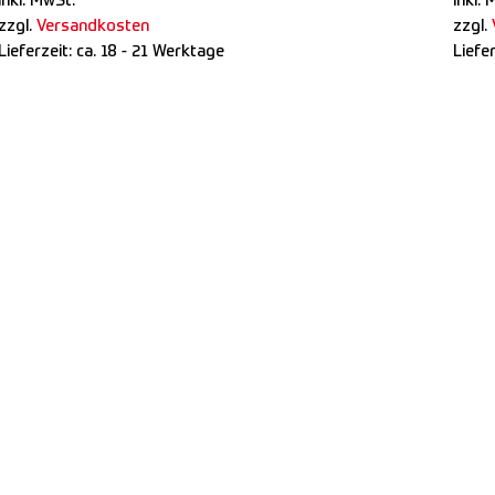
inkl. MwSt.
inkl. 
zzgl.
Versandkosten
zzgl.
Lieferzeit:
ca. 18 - 21 Werktage
Liefe