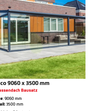
co 9060 x 3500 mm
assendach Bausatz
te
: 9060 mm
ll:
3500 mm