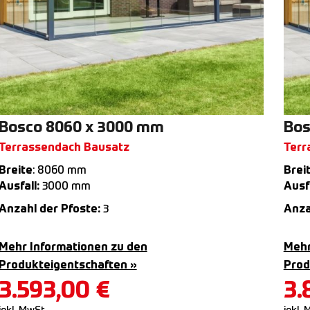
Bosco 8060 x 3000 mm
Bos
Terrassendach Bausatz
Terr
Breite
: 8060 mm
Brei
Ausfall:
3000 mm
Ausfa
Anzahl der Pfoste:
3
Anza
Mehr Informationen zu den
Mehr
Produkteigentschaften »
Prod
3.593,00
€
3.