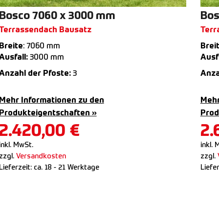
Bosco 7060 x 3000 mm
Bos
Terrassendach Bausatz
Terr
Breite
: 7060 mm
Brei
Ausfall:
3000 mm
Ausfa
Anzahl der Pfoste:
3
Anza
Mehr Informationen zu den
Mehr
Produkteigentschaften »
Prod
2.420,00
€
2.
inkl. MwSt.
inkl. 
zzgl.
Versandkosten
zzgl.
Lieferzeit:
ca. 18 - 21 Werktage
Liefe