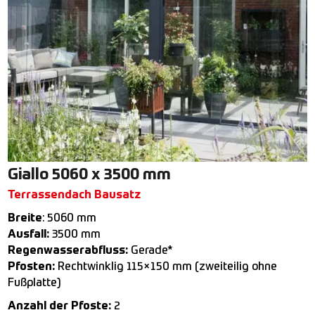
Giallo 5060 x 3500 mm
Terrassendach Bausatz
Breite
: 5060 mm
Ausfall:
3500 mm
Regenwasserabfluss:
Gerade*
Pfosten:
Rechtwinklig 115×150 mm (zweiteilig ohne
Fußplatte)
Anzahl der Pfoste:
2