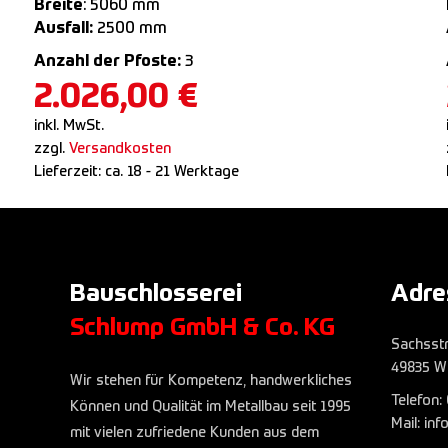
Breite
: 5060 mm
Ausfall:
2500 mm
Anzahl der Pfoste:
3
2.026,00
€
inkl. MwSt.
zzgl.
Versandkosten
Lieferzeit:
ca. 18 - 21 Werktage
Bauschlosserei
Adre
Schlump GmbH & Co. KG
Sachsst
49835 W
Wir stehen für Kompetenz, handwerkliches
Telefon:
Können und Qualität im Metallbau seit 1995
Mail: in
mit vielen zufriedene Kunden aus dem