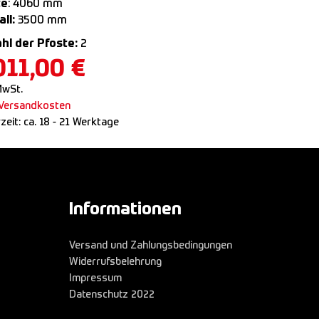
te
: 4060 mm
ll:
3500 mm
hl der Pfoste:
2
011,00
€
MwSt.
Versandkosten
rzeit:
ca. 18 - 21 Werktage
Informationen
Versand und Zahlungsbedingungen
Widerrufsbelehrung
Impressum
Datenschutz 2022