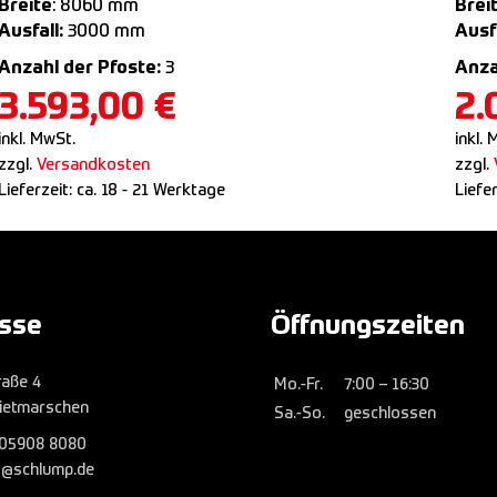
Breite
: 8060 mm
Brei
Ausfall:
3000 mm
Ausfa
Anzahl der Pfoste:
3
Anza
3.593,00
€
2.
inkl. MwSt.
inkl. 
zzgl.
Versandkosten
zzgl.
Lieferzeit:
ca. 18 - 21 Werktage
Liefe
sse
Öffnungszeiten
raße 4
Mo.-Fr.
7:00 – 16:30
ietmarschen
Sa.-So.
geschlossen
05908 8080
fo@schlump.de