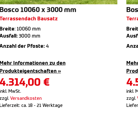
Bosco 10060 x 3000 mm
Bos
Terrassendach Bausatz
Terr
Breite
: 10060 mm
Brei
Ausfall:
3000 mm
Ausfa
Anzahl der Pfoste:
4
Anza
Mehr Informationen zu den
Mehr
Produkteigentschaften »
Prod
4.314,00
€
4.
inkl. MwSt.
inkl. 
zzgl.
Versandkosten
zzgl.
Lieferzeit:
ca. 18 - 21 Werktage
Liefe