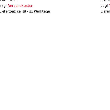
inkl. MwSt.
inkl. 
zzgl.
Versandkosten
zzgl.
Lieferzeit:
ca. 18 - 21 Werktage
Liefe