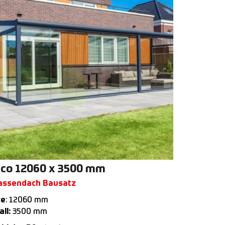
co 12060 x 3500 mm
assendach Bausatz
te
: 12060 mm
ll:
3500 mm