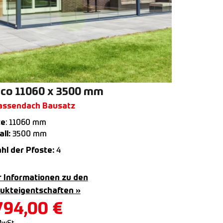
co 11060 x 3500 mm
assendach Bausatz
te
: 11060 mm
ll:
3500 mm
hl der Pfoste:
4
 Informationen zu den
ukteigentschaften »
794,00
€