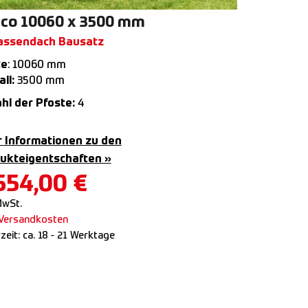
co 10060 x 3500 mm
assendach Bausatz
te
: 10060 mm
ll:
3500 mm
hl der Pfoste:
4
 Informationen zu den
ukteigentschaften »
554,00
€
MwSt.
Versandkosten
rzeit:
ca. 18 - 21 Werktage