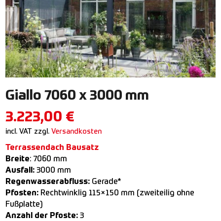
Giallo 7060 x 3000 mm
3.223,00
€
incl. VAT
zzgl.
Versandkosten
Terrassendach Bausatz
Breite
: 7060 mm
Ausfall:
3000 mm
Regenwasserabfluss:
Gerade*
Pfosten:
Rechtwinklig 115×150 mm (zweiteilig ohne
Fußplatte)
Anzahl der Pfoste:
3